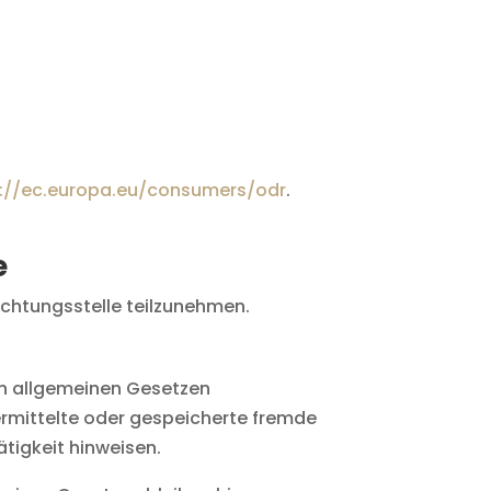
s://ec.europa.eu/consumers/odr
.
e
lichtungsstelle teilzunehmen.
den allgemeinen Gesetzen
bermittelte oder gespeicherte fremde
tigkeit hinweisen.