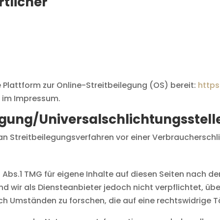
tlicher
 Plattform zur Online-Streitbeilegung (OS) bereit:
http
n im Impressum.
egung/Universal­schlichtungs­stell
t, an Streitbeilegungsverfahren vor einer Verbrauchersch
7 Abs.1 TMG für eigene Inhalte auf diesen Seiten nach 
ind wir als Diensteanbieter jedoch nicht verpflichtet, ü
 Umständen zu forschen, die auf eine rechtswidrige Tä