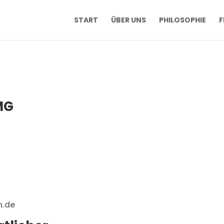
START
ÜBER UNS
PHILOSOPHIE
F
MG
n.de